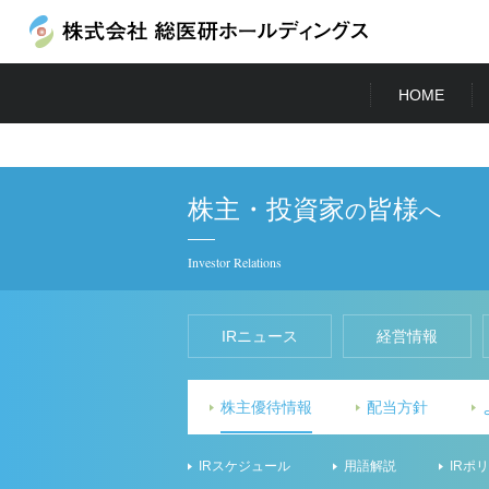
HOME
株主・投資家
皆様
の
へ
Investor Relations
IRニュース
経営情報
株主優待情報
配当方針
IRスケジュール
用語解説
IRポ