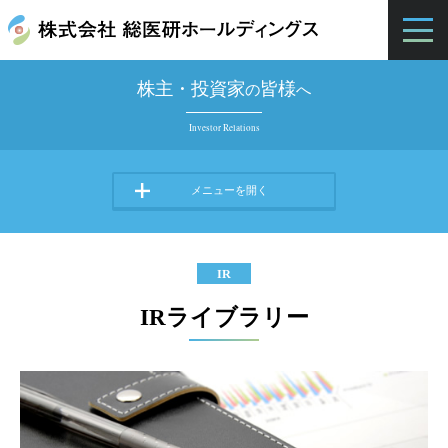
株主・投資家
皆様
の
へ
Investor Relations
IR
IRライブラリー