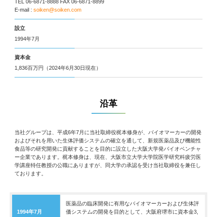
TEL 06-6871-8888 FAX 06-6871-8899
E-mail :
soiken@soiken.com
設立
1994年7月
資本金
1,836百万円（2024年6月30日現在）
沿革
当社グループは、平成6年7月に当社取締役梶本修身が、バイオマーカーの開発
およびそれを用いた生体評価システムの確立を通して、新規医薬品及び機能性
食品等の研究開発に貢献することを目的に設立した大阪大学発バイオベンチャ
ー企業であります。梶本修身は、現在、大阪市立大学大学院医学研究科疲労医
学講座特任教授の公職にありますが、同大学の承認を受け当社取締役を兼任し
ております。
医薬品の臨床開発に有用なバイオマーカーおよび生体評
1994年7月
価システムの開発を目的として、大阪府堺市に資本金3,