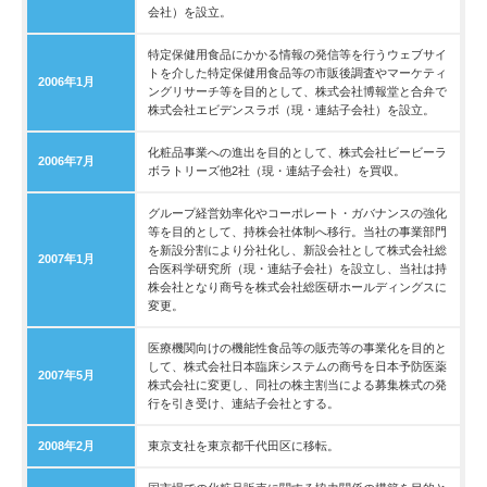
会社）を設立。
特定保健用食品にかかる情報の発信等を行うウェブサイ
トを介した特定保健用食品等の市販後調査やマーケティ
2006年1月
ングリサーチ等を目的として、株式会社博報堂と合弁で
株式会社エビデンスラボ（現・連結子会社）を設立。
化粧品事業への進出を目的として、株式会社ビービーラ
2006年7月
ボラトリーズ他2社（現・連結子会社）を買収。
グループ経営効率化やコーポレート・ガバナンスの強化
等を目的として、持株会社体制へ移行。当社の事業部門
を新設分割により分社化し、新設会社として株式会社総
2007年1月
合医科学研究所（現・連結子会社）を設立し、当社は持
株会社となり商号を株式会社総医研ホールディングスに
変更。
医療機関向けの機能性食品等の販売等の事業化を目的と
して、株式会社日本臨床システムの商号を日本予防医薬
2007年5月
株式会社に変更し、同社の株主割当による募集株式の発
行を引き受け、連結子会社とする。
2008年2月
東京支社を東京都千代田区に移転。