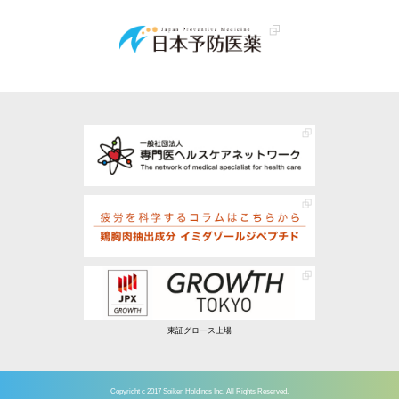
東証グロース上場
Copyright c 2017 Soiken Holdings Inc. All Rights Reserved.