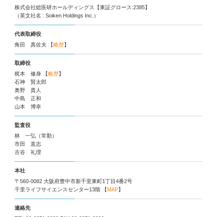
株式会社総医研ホールディングス【東証グロース:2385】
（英文社名 : Soiken Holdings Inc.）
代表取締役
角田 真佐夫 【
略歴
】
取締役
梶本 修身 【
略歴
】
石神 賢太郎
奥野 貴人
中島 正和
山本 博幸
監査役
林 一弘（常勤）
市田 直志
古谷 礼理
本社
〒560-0082 大阪府豊中市新千里東町1丁目4番2号
千里ライフサイエンスセンター13階 【
MAP
】
連絡先