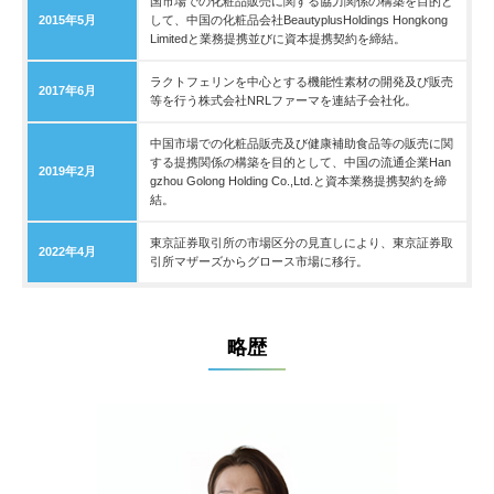
国市場での化粧品販売に関する協力関係の構築を目的と
2015年5月
して、中国の化粧品会社BeautyplusHoldings Hongkong
Limitedと業務提携並びに資本提携契約を締結。
ラクトフェリンを中心とする機能性素材の開発及び販売
2017年6月
等を行う株式会社NRLファーマを連結子会社化。
中国市場での化粧品販売及び健康補助食品等の販売に関
する提携関係の構築を目的として、中国の流通企業Han
2019年2月
gzhou Golong Holding Co.,Ltd.と資本業務提携契約を締
結。
東京証券取引所の市場区分の見直しにより、東京証券取
2022年4月
引所マザーズからグロース市場に移行。
略歴