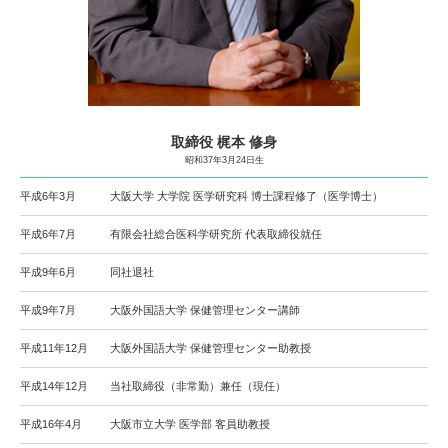
取締役 梶本 修身
昭和37年3月24日生
平成6年3月
大阪大学 大学院 医学研究科 博士課程修了（医学博士）
平成6年7月
有限会社総合医科学研究所 代表取締役就任
平成9年6月
同社退社
平成9年7月
大阪外国語大学 保健管理センター講師
平成11年12月
大阪外国語大学 保健管理センター助教授
平成14年12月
当社取締役（非常勤）兼任（現任）
平成16年4月
大阪市立大学 医学部 客員助教授