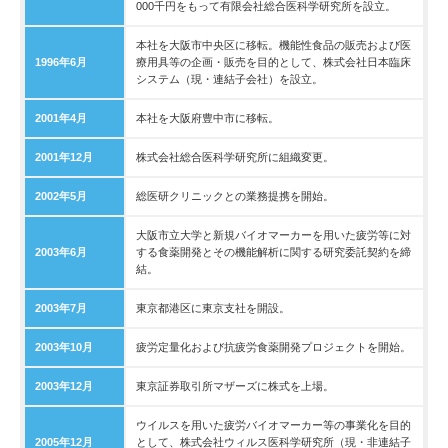
000千円をもって有限会社総合医科学研究所を設立。
本社を大阪市中央区に移転。機能性食品の販売および医
1996年6月
療用具等の企画・販売を目的として、株式会社日本臨床
システム（現・連結子会社）を設立。
2001年4月
本社を大阪府豊中市に移転。
2001年12月
株式会社総合医科学研究所に組織変更。
2002年5月
総医研クリニックとの業務提携を開始。
大阪市立大学と新規バイオマーカーを用いた疲労等に対
2003年6月
する食薬開発とその機能解析に関する研究委託契約を締
結。
2003年7月
東京都港区に東京支社を開設。
2003年10月
疲労定量化および抗疲労食薬開発プロジェクトを開始。
2003年12月
東京証券取引所マザーズに株式を上場。
ウイルスを用いた疲労バイオマーカー等の事業化を目的
2005年12月
として、株式会社ウィルス医科学研究所（現・非連結子