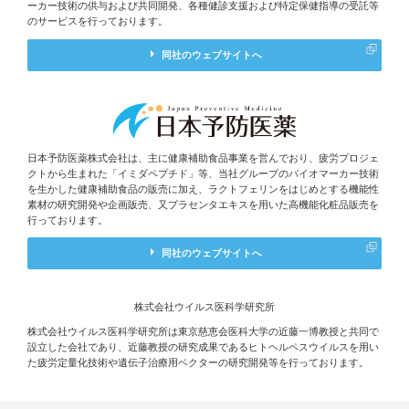
ーカー技術の供与および共同開発、各種健診支援および特定保健指導の受託等
のサービスを行っております。
同社のウェブサイトへ
日本予防医薬株式会社は、主に健康補助食品事業を営んでおり、疲労プロジェ
クトから生まれた「イミダペプチド」等、当社グループのバイオマーカー技術
を生かした健康補助食品の販売に加え、ラクトフェリンをはじめとする機能性
素材の研究開発や企画販売、又プラセンタエキスを用いた高機能化粧品販売を
行っております。
同社のウェブサイトへ
株式会社ウイルス医科学研究所
株式会社ウイルス医科学研究所は東京慈恵会医科大学の近藤一博教授と共同で
設立した会社であり、近藤教授の研究成果であるヒトヘルペスウイルスを用い
た疲労定量化技術や遺伝子治療用ベクターの研究開発等を行っております。